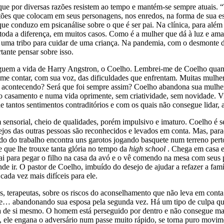
, que por diversas razões resistem ao tempo e mantém-se sempre atuais. “
ões que colocam em seus personagens, nos enredos, na forma de sua esc
 conduzo em psicanálise sobre o que é ser pai. Na clínica, para além 
 toda a diferença, em muitos casos. Como é a mulher que dá à luz e am
 uma tribo para cuidar de uma criança. Na pandemia, com o desmonte d
tante pensar sobre isso.
eguem a vida de Harry Angstron, o Coelho. Lembrei-me de Coelho quan
e contar, com sua voz, das dificuldades que enfrentam. Muitas mulher
stá acontecendo? Será que foi sempre assim? Coelho abandona sua mulher
o casamento e numa vida oprimente, sem criatividade, sem novidade. V
antos sentimentos contraditórios e com os quais não consegue lidar, 
nsorial, cheio de qualidades, porém impulsivo e imaturo. Coelho é s
ejos das outras pessoas são reconhecidos e levados em conta. Mas, par
do do trabalho encontra uns garotos jogando basquete num terreno perto
e que lhe trouxe tanta glória no tempo da
high school
. Chega em casa e
sai para pegar o filho na casa da avó e o vê comendo na mesa com seus 
onde ir. O pastor de Coelho, imbuído do desejo de ajudar a refazer a fam
ada vez mais difíceis para ele.
, terapeutas, sobre os riscos do aconselhamento que não leva em conta a
ge… abandonando sua esposa pela segunda vez. Há um tipo de culpa que 
ra de si mesmo. O homem está perseguido por dentro e não consegue mai
, ele engana o adversário num passe muito rápido, se torna puro movim