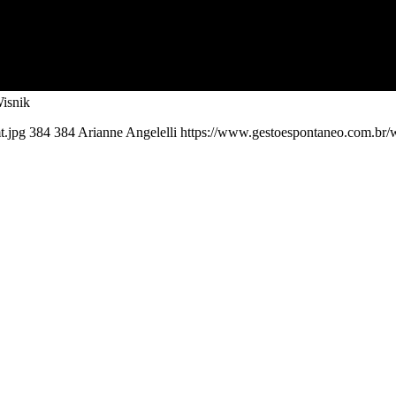
Wisnik
t.jpg
384
384
Arianne Angelelli
https://www.gestoespontaneo.com.br/w