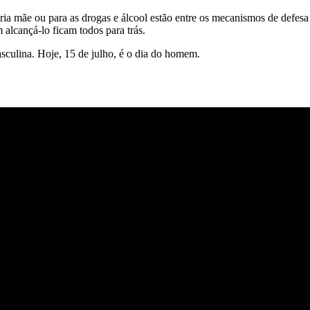
ópria mãe ou para as drogas e álcool estão entre os mecanismos de def
 alcançá-lo ficam todos para trás.
sculina. Hoje, 15 de julho, é o dia do homem.