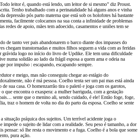
Todo leitor é, quando está lendo, um leitor de si mesmo” diz Proust.
rita. Tenho trabalhado com a perinatalidade há alguns anos e vinha
da depressão pós parto materna que está sob os holofotes há bastante
amenta, facilmente colocamos na sua conta a infinidade de problemas
as redes de apoio, mães tem adoecido, casamentos e uniões tem se
do de tanto ver pais abandonarem o barco diante dos impasses do
es chegam transtornadas e muitos filhos seguem a vida com as feridas
 grávida logo no início do livro de Updike. Ele tem uma dificuldade
ive numa solidão ao lado da frágil esposa a quem ama e odeia na
age por impulso : escapando, escapando sempre.
edutor e meigo, mas não conseguiu chegar ao estágio do
adoxalmente, não é má pessoa. Coelho tenta ser um pai mas está ainda
 de sua casa. O homenzarrão tira o paletó e joga com os garotos,
 o que encontra o exaspera: a mulher barriguda, com a gestação
pais… sente que o menino ali, sendo cuidado, é ele! Então foge, foge,
ília, traz o homem de volta no dia do parto da esposa. Coelho se sente
 situação psíquica dos sujeitos. Um terrível acidente joga o
impede o sujeito de lidar com a realidade. Seu peso é tamanho, a dor
s pensar: só lhe resta o movimento e a fuga. Coelho é a bola que some
ento, pura ação.