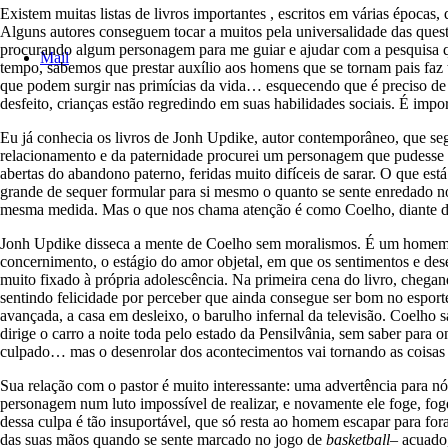
Existem muitas listas de livros importantes , escritos em várias épocas
Alguns autores conseguem tocar a muitos pela universalidade das quest
procurando algum personagem para me guiar e ajudar com a pesquisa que
Mail
tempo, sabemos que prestar auxílio aos homens que se tornam pais faz
que podem surgir nas primícias da vida… esquecendo que é preciso de
desfeito, crianças estão regredindo em suas habilidades sociais. É impor
Eu já conhecia os livros de Jonh Updike, autor contemporâneo, que s
relacionamento e da paternidade procurei um personagem que pudesse m
abertas do abandono paterno, feridas muito difíceis de sarar. O que e
grande de sequer formular para si mesmo o quanto se sente enredado n
mesma medida. Mas o que nos chama atenção é como Coelho, diante de t
Jonh Updike disseca a mente de Coelho sem moralismos. É um homem se
concernimento, o estágio do amor objetal, em que os sentimentos e des
muito fixado à própria adolescência. Na primeira cena do livro, chegan
sentindo felicidade por perceber que ainda consegue ser bom no esport
avançada, a casa em desleixo, o barulho infernal da televisão. Coelho 
dirige o carro a noite toda pelo estado da Pensilvânia, sem saber para 
culpado… mas o desenrolar dos acontecimentos vai tornando as coisas c
Sua relação com o pastor é muito interessante: uma advertência para nós
personagem num luto impossível de realizar, e novamente ele foge, fo
dessa culpa é tão insuportável, que só resta ao homem escapar para fo
das suas mãos quando se sente marcado no jogo de
basketball
– acuado